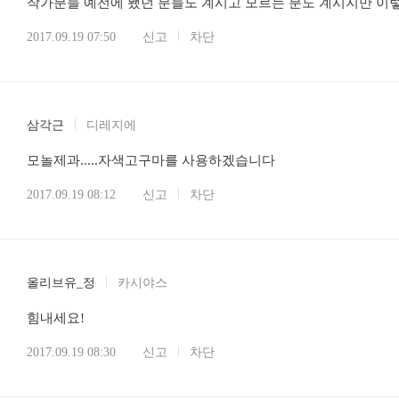
쎈엘마
시로코
작가분들 예전에 뵀던 분들도 계시고 모르는 분도 계시지만 이
2017.09.19 07:50
신고
차단
삼각근
디레지에
모놀제과.....
자색고구마를 사용하겠습니다
2017.09.19 08:12
신고
차단
올리브유_정
카시야스