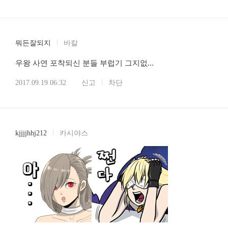
2017.09.19 04:14
신고
차단
뭐든잘되지
바칼
우왕 사연 포착되신 분들 부럽기 그지없...
2017.09.19 06:32
신고
차단
kjjjjhhj212
카시야스