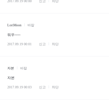
Hypericum
바칼
사연신청하러갑니다요
2017.09.19 00:00
신고
차단
LoriMoon
바칼
워우~~~
2017.09.19 00:01
신고
차단
자본
바칼
자본