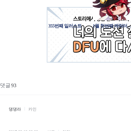
355번째 일러스트
1월 첫번째 캐
댓글
93
댕댕라
카인