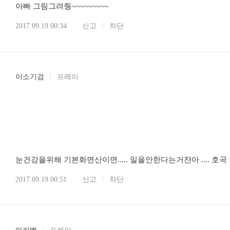
-리피아-
힐더
이분들은 나중에 아이를 가지게 된다면 굉장히 바빠질것이야...
아빠 그림그려줭~~~~~~~~~
2017.09.19 00:34
신고
차단
이소기검
프레이
눈건강을위해 기본화면산이면..... 일을안한다는거쟌아 .... 호곡 !