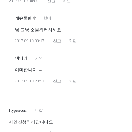
2017.09.19 00:00
신고
차단
게슈풀솬딱
힐더
님 그냥 소울워커하세요
2017.09.19 09:17
신고
차단
댕댕라
카인
이미합니다 ㄷ
2017.09.19 20:51
신고
차단