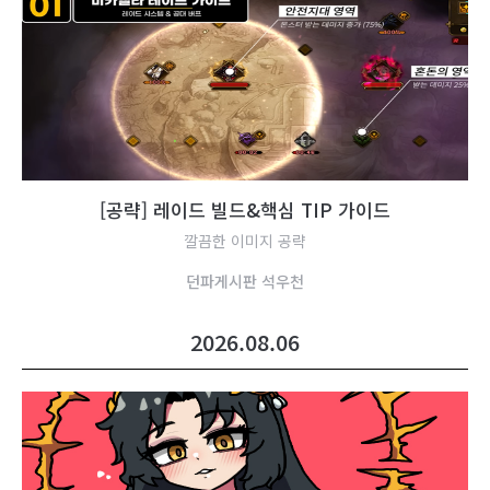
[
공
략
]
레
이
드
빌
드
&
핵
심
T
I
P
가
이
드
깔끔한 이미지 공략
던
파
게
시
판
석
우
천
2026.08.06