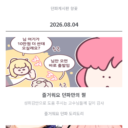
던
파
게
시
판
향
꽃
2026.08.04
즐
거
워
요
던
파
만
의
쩔
성취감만으로 도움 주시는 고수님들께 깊이 감사
즐
거
워
요
던
파
도
리
도
리