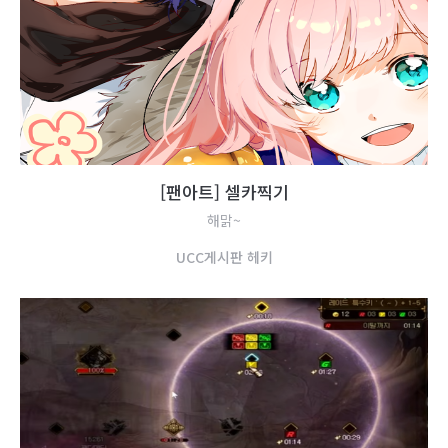
[
팬
아
트
]
셀
카
찍
기
해맑~
U
C
C
게
시
판
헤
키