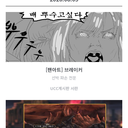
[
팬
아
트
]
브
레
이
커
선박 파손 전문
U
C
C
게
시
판
서
란