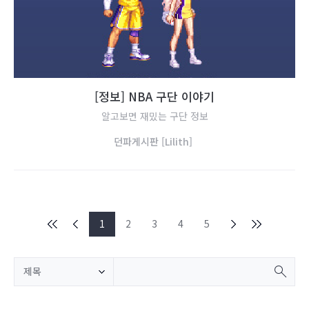
[
정
보
]
N
B
A
구
단
이
야
기
알고보면 재밌는 구단 정보
던
파
게
시
판
[
L
i
l
i
t
h
]
1
2
3
4
5
제목