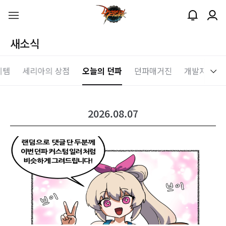
새소식
이템
세리아의 상점
오늘의 던파
던파매거진
개발자노트
2026.08.07