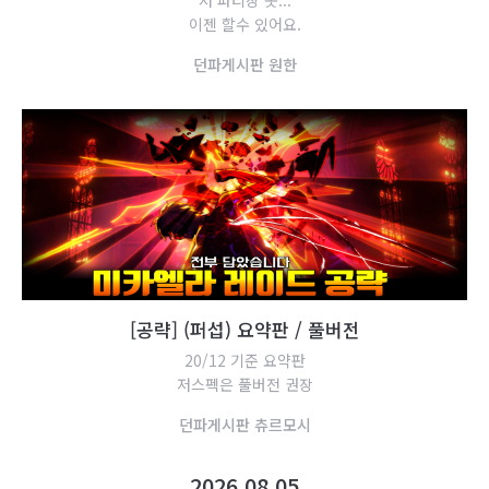
저 파티장 못...
이젠 할수 있어요.
던
파
게
시
판
원
한
[
공
략
]
(
퍼
섭
)
요
약
판
/
풀
버
전
20/12 기준 요약판
저스펙은 풀버전 권장
던
파
게
시
판
츄
르
모
시
2026.08.05