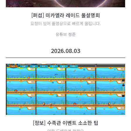
[
퍼
섭
]
미
카
엘
라
레
이
드
풀
설
명
회
요청이 있어 풀영상으로 빠르게 올립니다.
유
튜
브
정
준
2026.08.03
[
정
보
]
수
족
관
이
벤
트
소
소
한
팁