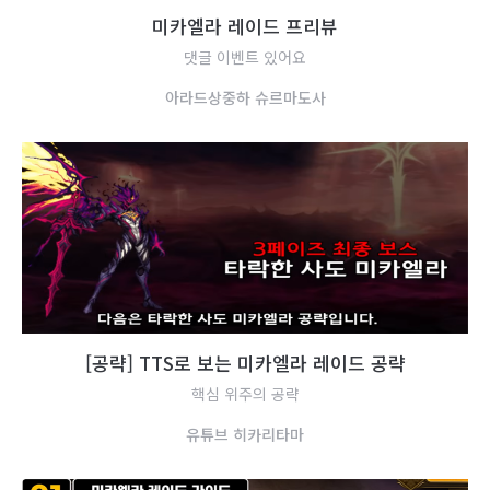
미
카
엘
라
레
이
드
프
리
뷰
댓글 이벤트 있어요
아
라
드
상
중
하
슈
르
마
도
사
[
공
략
]
T
T
S
로
보
는
미
카
엘
라
레
이
드
공
략
핵심 위주의 공략
유
튜
브
히
카
리
타
마