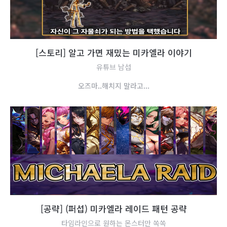
[
스
토
리
]
알
고
가
면
재
밌
는
미
카
엘
라
이
야
기
유튜브 남섭
오
즈
마
.
.
해
치
지
말
라
고
.
.
.
[
공
략
]
(
퍼
섭
)
미
카
엘
라
레
이
드
패
턴
공
략
타임라인으로 원하는 몬스터만 쏙쏙