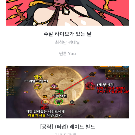
주
말
라
이
브
가
있
는
날
최첨단 썸네일
던
툰
Y
u
u
[
공
략
]
(
퍼
섭
)
레
이
드
빌
드