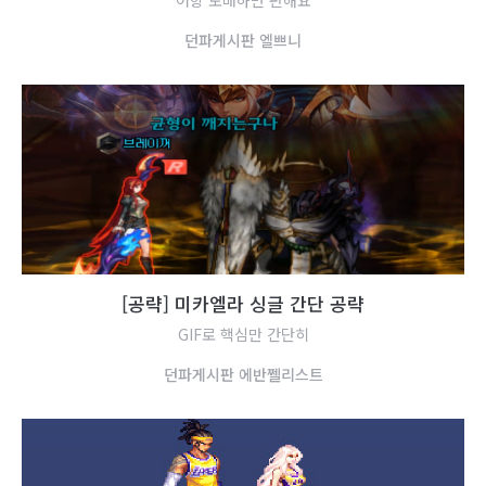
어항 도배하면 편해요
던
파
게
시
판
엘
쁘
니
[
공
략
]
미
카
엘
라
싱
글
간
단
공
략
GIF로 핵심만 간단히
던
파
게
시
판
에
반
쩰
리
스
트