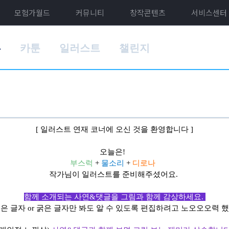
모험가월드
커뮤니티
창작콘텐츠
서비스센터
홈
카툰
일러스트
챌린지
[
일러스트 연재 코너에 오신 것을 환영합니다
]
오늘은!
부스럭
+
물소리
+
디로나
작가님이 일러스트를 준비해주셨어요.
함께 소개되는 사연&댓글을 그림과 함께 감상하세요.
은 글자 or 굵은 글자만 봐도 알 수 있도록 편집하려고 노오오오력 