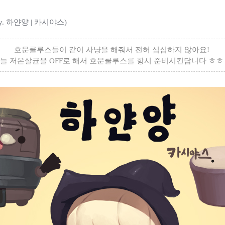
y. 하얀양 | 카시야스)
호문쿨루스들이 같이 사냥을 해줘서 전혀 심심하지 않아요!
늘 저온살균을 OFF로 해서 호문쿨루스를 항시 준비시킨답니다 ㅎㅎ