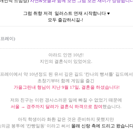
(개인적 느낌상)
사연&댓글과 함께 보면 그림 보는 재미가 상승합니다
그럼 취향 저격 일러스트 연재 시작합니다 ♥
모두 즐감하시길-!
| 프레이)
아라드 인연 10년!
지인의 결혼식이 있었어요.
프레이에서 약 10년정도 된 유서 깊은 길드 '칸나의 빵셔틀' 길드에서
초창기부터 함께 게임을 즐긴
가을그린내 형님이 지난 9월 17일, 결혼을 하셨습니다!
저와 친구는 이런 경사스러운 일에 빠질 수 없었기 때문에
서울 → 경주까지 달려가 결혼식 하객으로 참여
했습니다.
아직 학생이라 화환 같은 것은 준비하지 못했지만
축의금 봉투에 '칸빵일동' 이라고 써서
몰래 신랑 측에 드리고 왔습니다