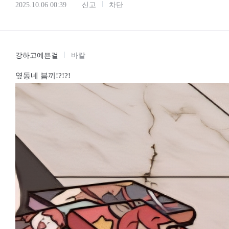
2025.10.06 00:39
신고
차단
강하고예쁜걸
바칼
옆동네 븜끼!?!?!