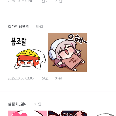
2025.10.06 01:01
신고
차단
길가던댕댕이
바칼
2025.10.06 03:05
신고
차단
설월화_엘마
카인