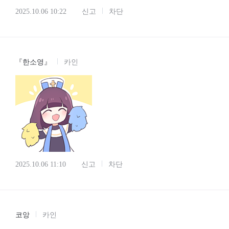
2025.10.06 10:22
신고
차단
『한소영』
카인
2025.10.06 11:10
신고
차단
코앙
카인