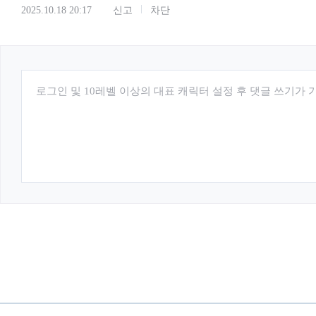
2025.10.18 20:17
신고
차단
로그인 및 10레벨 이상의 대표 캐릭터 설정 후 댓글 쓰기가 