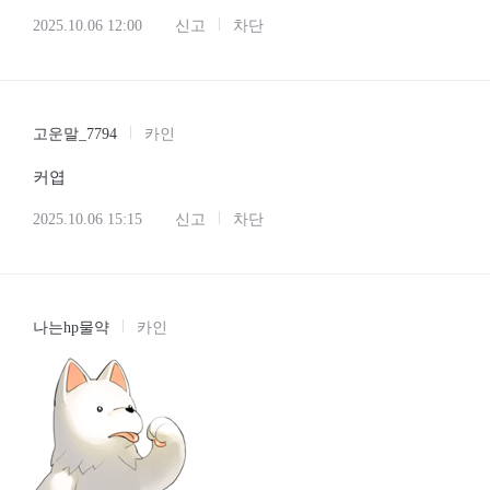
2025.10.06 12:00
신고
차단
고운말_7794
카인
커엽
2025.10.06 15:15
신고
차단
나는hp물약
카인