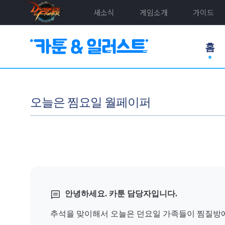
새소식
게임소개
가이드
홈
오늘은 찜요일 월페이퍼
안녕하세요. 카툰 담당자입니다.
추석을 맞이해서 오늘은 던요일 가족들이 찜질방