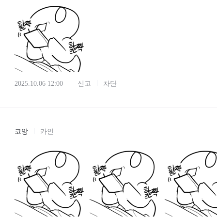
2025.10.06 12:00
신고
차단
코앙
카인