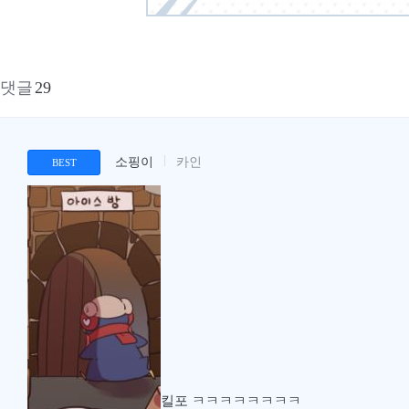
댓글
29
소핑이
카인
BEST
킬포 ㅋㅋㅋㅋㅋㅋㅋㅋ