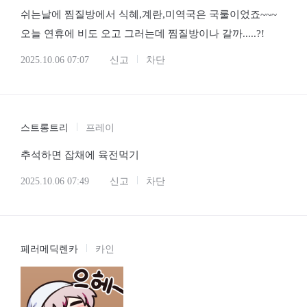
쉬는날에 찜질방에서 식혜,계란,미역국은 국룰이었죠~~~
오늘 연휴에 비도 오고 그러는데 찜질방이나 갈까.....?!
2025.10.06 07:07
신고
차단
스트롱트리
프레이
추석하면 잡채에 육전먹기
2025.10.06 07:49
신고
차단
페러메딕렌카
카인