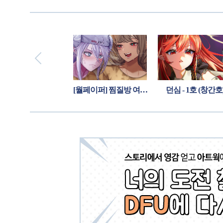
번째 일러스트
[월페이퍼] 찜질방 여인들
던심 - 1호 (창간호