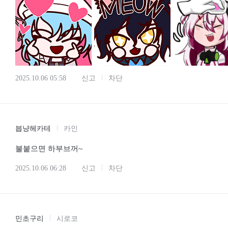
2025.10.06 05:58
신고
차단
븝냥헤카테
카인
불붙으면 하부브꺼~
2025.10.06 06:28
신고
차단
민초구리
시로코