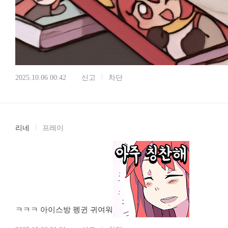
2025.10.06 00:42
신고
차단
리네
프레이
ㅋㅋㅋ 아이스방 펭귄 귀여워