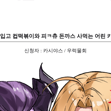
 입고 컵떡볶이와 피ㅋ츄 돈까스 사먹는 어린 
신청자 : 카시야스 / 우럭물회