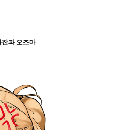
카잔과 오즈마