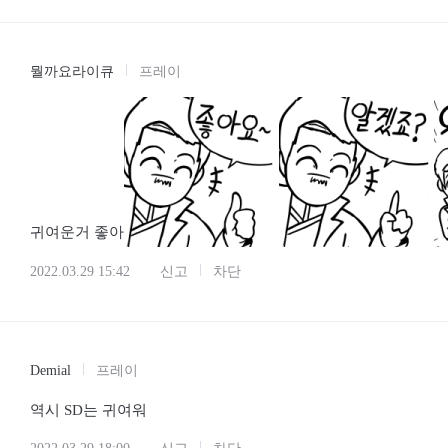
뭘까요라이큐
프레이
귀여운거 좋아
2022.03.29 15:42
신고
차단
Demial
프레이
역시 SD는 귀여워