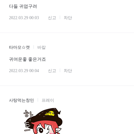
다들 귀엽구려
2022.03.29 00:03
신고
차단
타마모☆캣
바칼
귀여운좋 좋은거죠
2022.03.29 00:04
신고
차단
사탕먹는창민
프레이