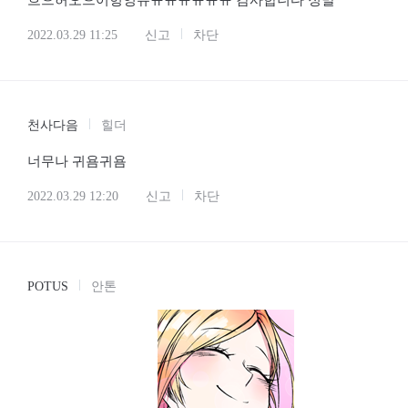
흐으허오으어헝엉유ㅠㅠㅠㅠㅠㅠ 감사합니다 정말
2022.03.29 11:25
신고
차단
천사다음
힐더
너무나 귀욤귀욤
2022.03.29 12:20
신고
차단
POTUS
안톤