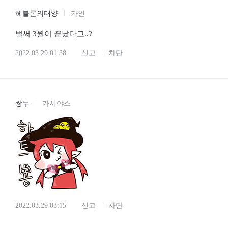
헤블론의태양
카인
벌써 3월이 끝났다고..?
2022.03.29 01:38
신고
차단
쌍두
카시야스
2022.03.29 03:15
신고
차단