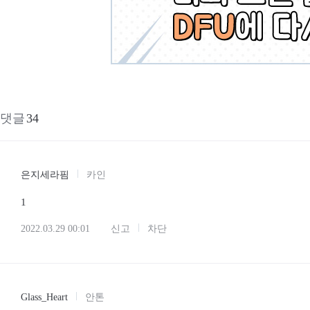
댓글
34
은지세라핌
카인
1
2022.03.29 00:01
신고
차단
Glass_Heart
안톤