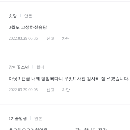
솟랑
안톤
3월도 고생하셨슴당
2022.03.29 06:36
신고
차단
장미꽃소년
힐더
아닛!! 뜬금 내께 당첨되다니 무엇!! 사진 감사히 잘 쓰겠습니다.
2022.03.29 09:05
신고
차단
1기졸업생
안톤