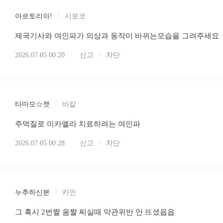
아르토리아!
시로코
제국기사와 여인파가 의상과 동작이 바뀌는모습을 그려주세요
2026.07.05 00:20
신고
차단
타마모☆캣
바칼
주먹질로 미카엘라 치료하려는 여인파
2026.07.05 00:28
신고
차단
누추하신분
카인
그 혹시 2번짤 움짤 찌실때 약관위반 안 뜨셨읍읍