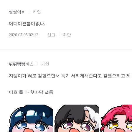
씽씽이♬
카인
어디이쁜븜미없나..
2026.07.05 02:12
신고
차단
뛰뛰빵빵버스
카인
지엥이가 혀로 칼핥으면서 독기 서리게해준다고 칼뺏으려고 제
어흐 둘 다 혓바닥 낼름