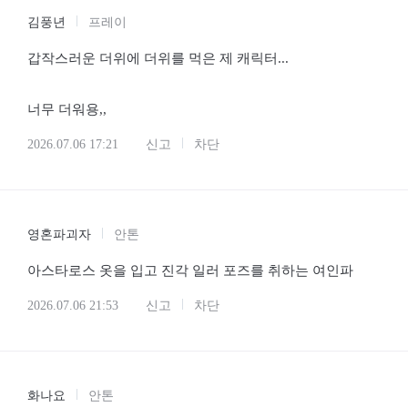
김풍년
프레이
갑작스러운 더위에 더위를 먹은 제 캐릭터...
너무 더워용,,
2026.07.06 17:21
신고
차단
영혼파괴자
안톤
아스타로스 옷을 입고 진각 일러 포즈를 취하는 여인파
2026.07.06 21:53
신고
차단
화나요
안톤