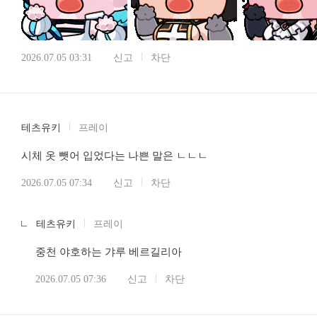
2026.07.05 03:31
신고
차단
테츠유키
프레이
시체 옷 뺏어 입었다는 나쁜 말은 ㄴㄴㄴ
2026.07.05 07:34
신고
차단
테츠유키
프레이
중천 야호하는 갸루 베르길리아
2026.07.05 07:36
신고
차단