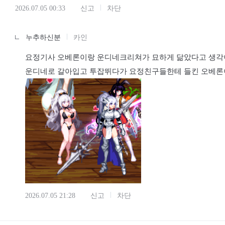
2026.07.05 00:33
신고
차단
누추하신분
카인
요정기사 오베론이랑 운디네크리쳐가 묘하게 닮았다고 생각
운디네로 갈아입고 투잡뛰다가 요정친구들한테 들킨 오베론
2026.07.05 21:28
신고
차단