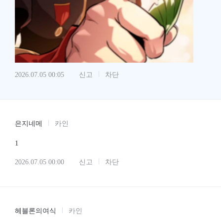
2026.07.05 00:05
신고
차단
은지네메
카인
1
2026.07.05 00:00
신고
차단
헤블론의여식
카인