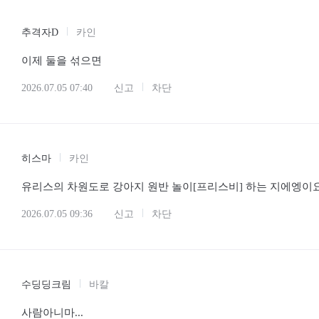
추격자D
카인
이제 둘을 섞으면
2026.07.05 07:40
신고
차단
히스마
카인
유리스의 차원도로 강아지 원반 놀이[프리스비] 하는 지에엥이요
2026.07.05 09:36
신고
차단
수딩딩크림
바칼
사람아니마...