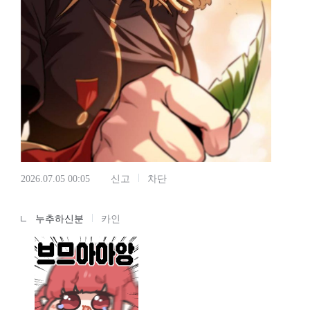
2026.07.05 00:05
신고
차단
누추하신분
카인