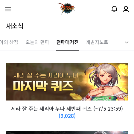
새소식
아의 상점
오늘의 던파
던파매거진
개발자노트
세라 잘 주는 세리아 누나 세번째 퀴즈 (~7/5 23:59)
(9,028)