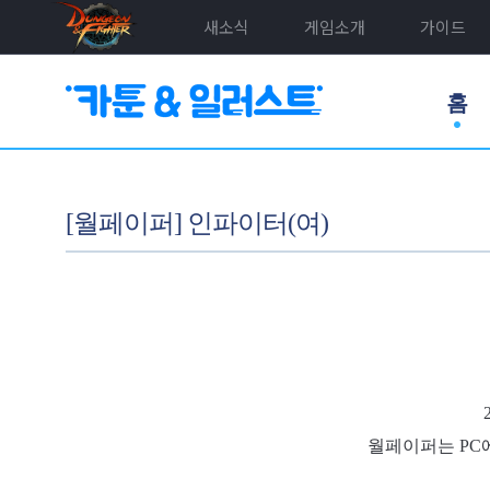
새소식
게임소개
가이드
홈
[월페이퍼] 인파이터(여)
월페이퍼는 PC에