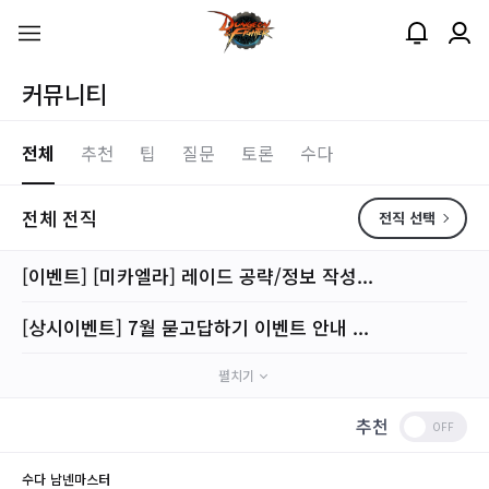
커뮤니티
전체
추천
팁
질문
토론
수다
전체 전직
전직 선택
[이벤트] [미카엘라] 레이드 공략/정보 작성...
[상시이벤트] 7월 묻고답하기 이벤트 안내 ...
펼치기
추천
수다
남넨마스터