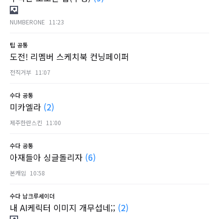
NUMBERONE
11:23
팁
공통
도전! 리멤버 스케치북 컨닝페이퍼
전직거부
11:07
수다
공통
미카엘라
(2)
제주한란스킨
11:00
수다
공통
아재들아 싱글돌리자
(6)
본캐임
10:58
수다
남크루세이더
내 AI케릭터 이미지 개무섭네;;
(2)