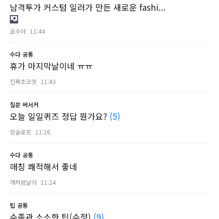
남격투가 커스텀 일러가 만든 새로운 fashi...
요수아
11:44
수다
공통
휴가 마지막날이네 ㅠㅠ
진짜초코맛
11:43
질문
버서커
오늘 일일퀴즈 정답 뭔가요?
(5)
암슬로트
11:26
수다
공통
매칭 쾌적해서 좋네
개처럼날아
11:24
팁
공통
수족관 소소한 팁(수정)
(9)