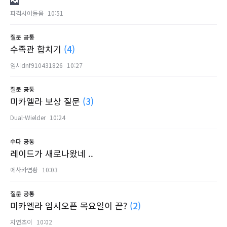
피격시아들옴
10:51
질문
공통
수족관 합치기
(4)
임시dnf910431826
10:27
질문
공통
미카엘라 보상 질문
(3)
Dual-Wielder
10:24
수다
공통
레이드가 새로나왔네 ..
에사카염황
10:03
질문
공통
미카엘라 임시오픈 목요일이 끝?
(2)
지연초이
10:02