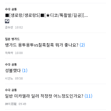
수다
공통
■[생로랑/생로랑S]■[★디코/톡활발/길공][...
콥듀란
10:02
질문
뱅가드
뱅가드 용투용투vs칠흑칠흑 뭐가 좋나요?
(2)
쓱쑉쌱
10:00
수다
공통
성불했다
(1)
시안노
09:58
수다
공통
일반 미카엘라 딜러 적정컷 어느정도인가요?
(11)
神의恩寵
09:49