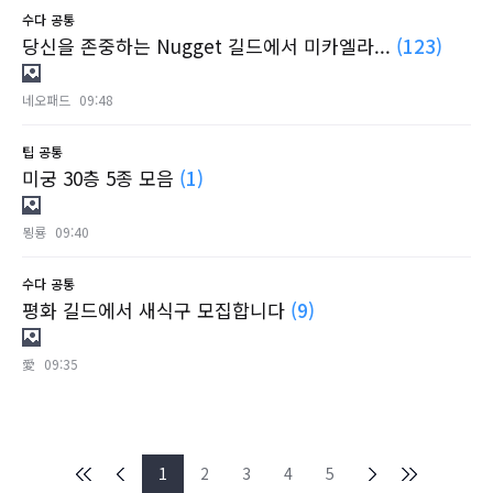
수다
공통
당신을 존중하는 Nugget 길드에서 미카엘라...
(123)
네오패드
09:48
팁
공통
미궁 30층 5종 모음
(1)
묑룡
09:40
수다
공통
평화 길드에서 새식구 모집합니다
(9)
愛
09:35
1
2
3
4
5