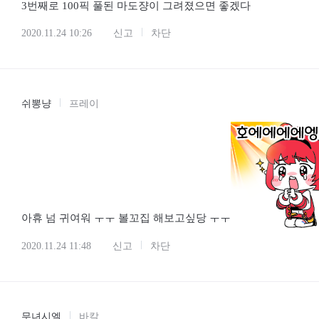
3번째로 100픽 풀된 마도쟝이 그려졌으면 좋겠다
2020.11.24 10:26
신고
차단
쉬뽕냥
프레이
아휴 넘 귀여워 ㅜㅜ 볼꼬집 해보고싶당 ㅜㅜ
2020.11.24 11:48
신고
차단
무녀시엘
바칼