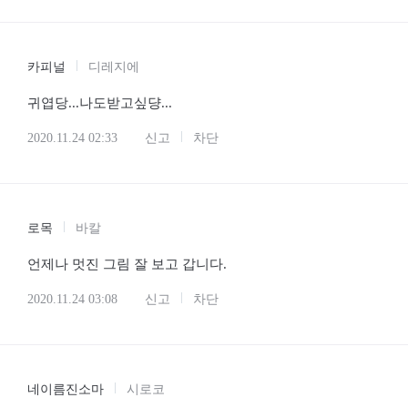
카피널
디레지에
귀엽당...나도받고싶댱...
2020.11.24 02:33
신고
차단
로목
바칼
언제나 멋진 그림 잘 보고 갑니다.
2020.11.24 03:08
신고
차단
네이름진소마
시로코