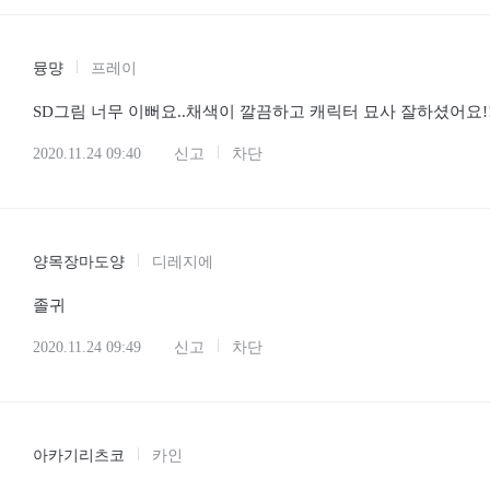
뮹먕
프레이
SD그림 너무 이뻐요..채색이 깔끔하고 캐릭터 묘사 잘하셨어요!
2020.11.24 09:40
신고
차단
양목장마도양
디레지에
졸귀
2020.11.24 09:49
신고
차단
아카기리츠코
카인