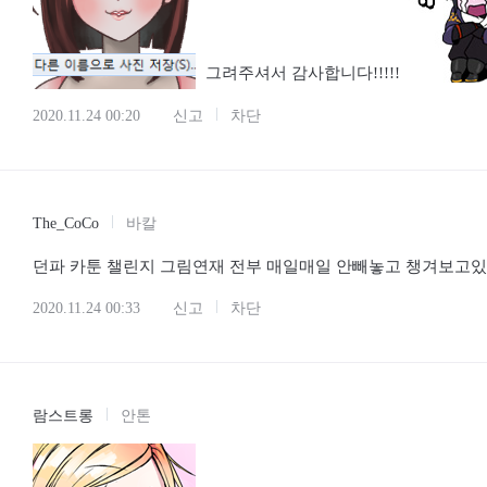
그려주셔서 감사합니다!!!!!
2020.11.24 00:20
신고
차단
The_CoCo
바칼
던파 카툰 챌린지 그림연재 전부 매일매일 안빼놓고 챙겨보고있
2020.11.24 00:33
신고
차단
람스트롱
안톤