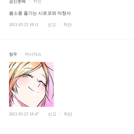
검신춘배
카인
봄소풍 즐기는 시로코와 마창사
2021.03.23 18:11
신고
차단
쌍두
카시야스
2021.03.23 18:47
신고
차단