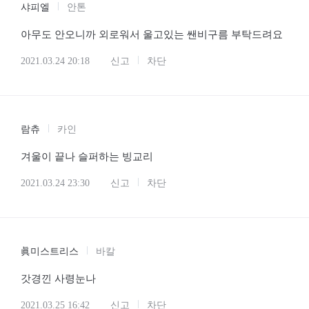
샤피엘
안톤
아무도 안오니까 외로워서 울고있는 쌘비구름 부탁드려요
2021.03.24 20:18
신고
차단
람츄
카인
겨울이 끝나 슬퍼하는 빙교리
2021.03.24 23:30
신고
차단
眞미스트리스
바칼
갓경낀 사령눈나
2021.03.25 16:42
신고
차단