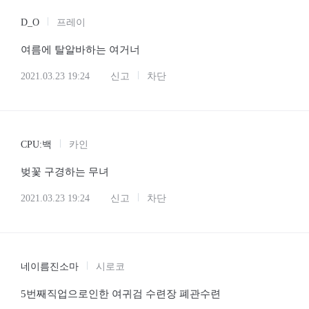
D_O
프레이
여름에 탈알바하는 여거너
2021.03.23 19:24
신고
차단
CPU:백
카인
벚꽃 구경하는 무녀
2021.03.23 19:24
신고
차단
네이름진소마
시로코
5번째직업으로인한 여귀검 수련장 폐관수련