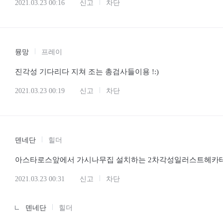
2021.03.23 00:16
신고
차단
뮹망
프레이
진각성 기다리다 지쳐 조는 총검사들이용 !:)
2021.03.23 00:19
신고
차단
덴네단
힐더
아스타로스앞에서 가시나무집 설치하는 2차각성일러스트헤카테 그
2021.03.23 00:31
신고
차단
덴네단
힐더