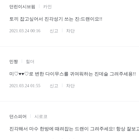
던린이시브핌
카인
토끼 잡고싶어서 진각성기 쓰는 진:드랜이요!!
2021.03.24 00:16
신고
차단
민짱
힐더
미♡♥♥♡로 변한 다이무스를 귀여워하는 진데슬 그려주세용!!
2021.03.24 01:55
신고
차단
던스피어
시로코
진각해서 마수 한방에 때려잡는 드랜이 그려주세요! 항상 잘보고 