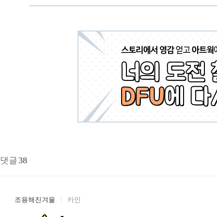
댓글
38
조용해진겨울
카인