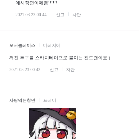
예시장면이에염!!!!!!
2021.03.23 00:44
신고
차단
오서클레이스
디레지에
깨진 투구를 스카치테이프로 붙이는 진드랜이요:)
2021.03.23 00:42
신고
차단
사탕먹는창민
프레이