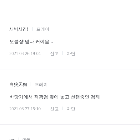
새벽시간!
프레이
오블쟝 넘나 커여움...
2021.03.26 19:04
신고
차단
白狼天狗
프레이
바닷가에서 적광검 옆에 놓고 선탠중인 검제
2021.03.27 15:10
신고
차단
tyr
안톤