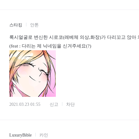
스타킹
안톤
록시얼굴로 변신한 시로코(레베체 의상,화장)가 다리꼬고 앉아
(feat : 다리는 제 닉네임을 신겨주세요(?)
2021.03.23 01:55
신고
차단
LuxuryBible
카인