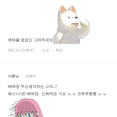
에테풀 댕검신 그려주세오
2021.03.23 00:07
신고
차단
쉬뽕냥
프레이
배메쟝 무슨생각하는 고야..?
패스1시즌 배메쟝.. 신화먹은 거요 ㅠ.ㅠ 크루루삥뽕 ㅠ.ㅠ