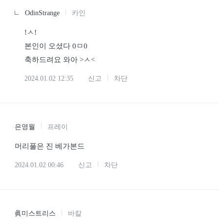
OdinStrange
카인
!ㅅ!
본인이 오셨다 0ㅁ0
축하드려요 와아 >ㅅ<
2024.01.02 12:35
신고
차단
은영월
프레이
머리풀은 진 베가본드
2024.01.02 00:46
신고
차단
眞미스트리스
바칼