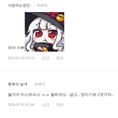
사탕먹는창민
프레이
와아 이뻐
2024.01.02 03:10
신고
차단
행복의.날개
프레이
울지마 미스트리스 ㅠㅠ 팔찌여도.. 갈고.. 정미기로 2셋가쟈..
2024.01.02 05:46
신고
차단