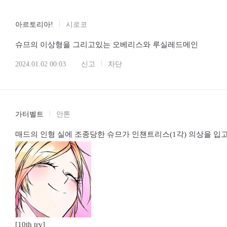
아르토리아!
시로코
슈므의 이상형을 그리고있는 오베리스와 루실레드메인
2024.01.02 00:03
신고
차단
가터벨트
안톤
매드의 인형 실에 조종당한 슈므가 인챈트리스(1각) 의상을 입
[10th try]