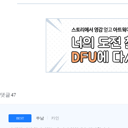
댓글
47
쑤남
카인
BEST