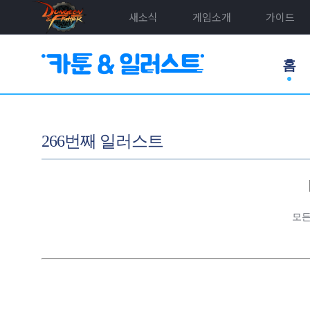
새소식
게임소개
가이드
홈
266번째 일러스트
모든