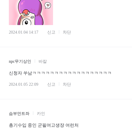
2024.01.04 14:17
신고
차단
npc무기상인
바칼
신청자 쑤남ㅋㅋㅋㅋㅋㅋㅋㅋㅋㅋㅋㅋㅋㅋㅋㅋㅋㅋ
2024.01.05 22:09
신고
차단
슴부먼트좌
카인
총기수입 중인 군필여고생쟝 여런처