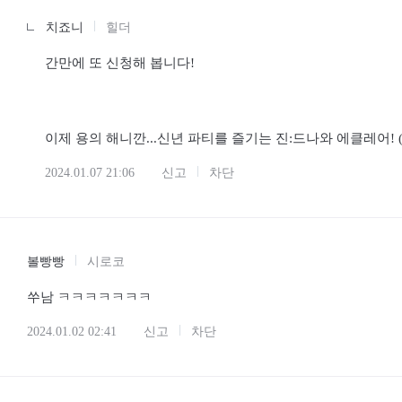
치죠니
힐더
간만에 또 신청해 봅니다!
이제 용의 해니깐...신년 파티를 즐기는 진:드나와 에클레어!
2024.01.07 21:06
신고
차단
볼빵빵
시로코
쑤남 ㅋㅋㅋㅋㅋㅋㅋ
2024.01.02 02:41
신고
차단