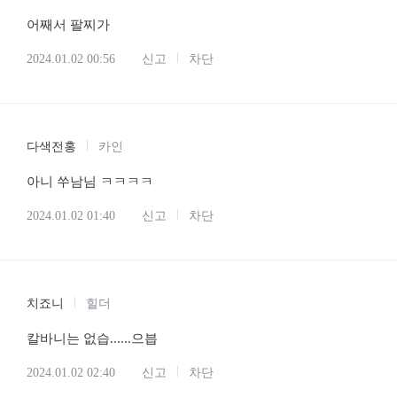
어째서 팔찌가
2024.01.02 00:56
신고
차단
다색전홍
카인
아니 쑤남님 ㅋㅋㅋㅋ
2024.01.02 01:40
신고
차단
치죠니
힐더
칼바니는 없습......으븝
2024.01.02 02:40
신고
차단