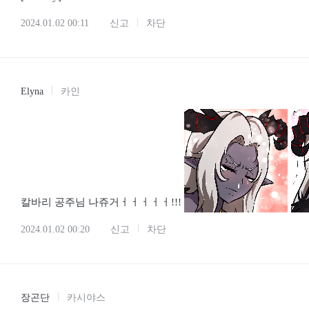
2024.01.02 00:11
신고
차단
Elyna
카인
칼바리 공주님 나쥬거ㅓㅓㅓㅓㅓ!!!
2024.01.02 00:20
신고
차단
장곤단
카시야스