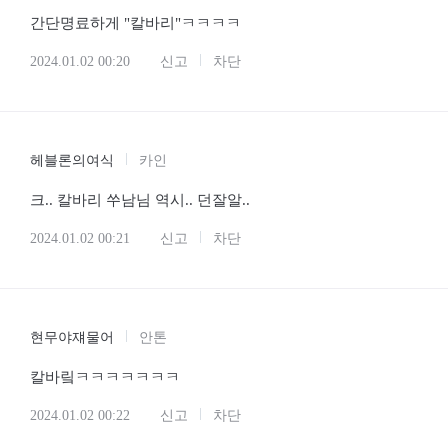
간단명료하게 "칼바리"ㅋㅋㅋㅋ
2024.01.02 00:20
신고
차단
헤블론의여식
카인
크.. 칼바리 쑤남님 역시.. 던잘알..
2024.01.02 00:21
신고
차단
현무야쟤물어
안톤
칼바맄ㅋㅋㅋㅋㅋㅋㅋ
2024.01.02 00:22
신고
차단