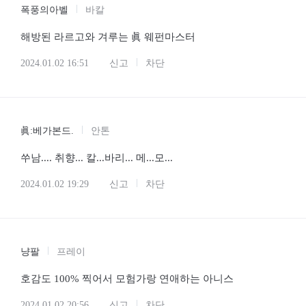
폭풍의아벨
바칼
해방된 라르고와 겨루는 眞 웨펀마스터
2024.01.02 16:51
신고
차단
眞:베가본드.
안톤
쑤남.... 취향... 칼...바리... 메...모...
2024.01.02 19:29
신고
차단
냥팔
프레이
호감도 100% 찍어서 모험가랑 연애하는 아니스
2024.01.02 20:56
신고
차단