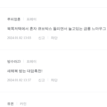
루피정훈
프레이
북쪽저택에서 혼자 큐브박스 돌리면서 놀고있는 금룡 느마우그
2024.01.02 13:03
신고
차단
방수라23
프레이
새해복 받는 대암흑천!
2024.01.02 13:37
신고
차단
유온
카인