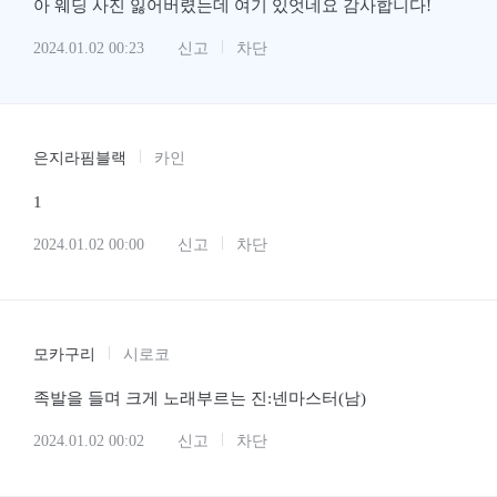
아 웨딩 사진 잃어버렸는데 여기 있엇네요 감사합니다!
2024.01.02 00:23
신고
차단
은지라핌블랙
카인
1
2024.01.02 00:00
신고
차단
모카구리
시로코
족발을 들며 크게 노래부르는 진:넨마스터(남)
2024.01.02 00:02
신고
차단