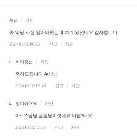
쑤남
카인
아 웨딩 사진 잃어버렸는데 여기 있엇네요 감사합니다!
2024.01.02 00:23
신고
차단
바리검신
카인
축하드립니다 쑤남님
2024.01.02 05:43
신고
차단
얼디야캐요
카인
아~ 쑤남님 품절남이셧네요 아쉽?네요
2024.01.02 11:59
신고
차단