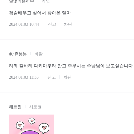
별빛의은하수
카인
검술배우고 싶어서 찾아온 엘마
2024.01.03 10:44
신고
차단
眞:유봉봉
바칼
리퀘 칼바리 다키마쿠라 안고 주무시는 쑤남님이 보고싶습니다
2024.01.03 11:35
신고
차단
헤르윈
시로코