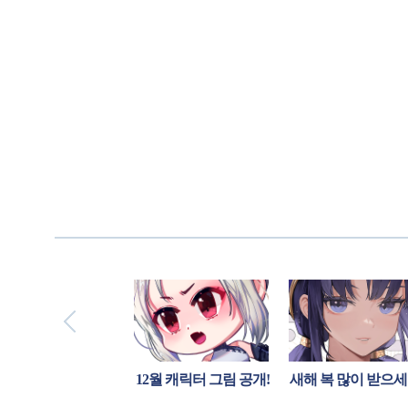
 크리스마스!
12월 캐릭터 그림 공개!
새해 복 많이 받으세