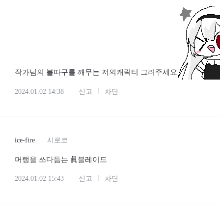
작가님의 볼따구를 깨무는 저의캐릭터 그려주세요
2024.01.02 14:38
신고
차단
ice-fire
시로코
머랭을 쓰다듬는 眞블레이드
2024.01.02 15:43
신고
차단