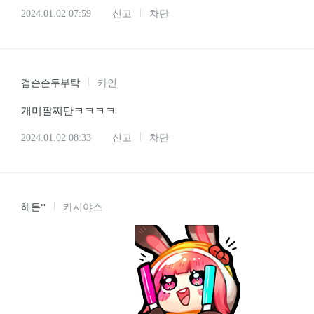
2024.01.02 07:59
신고
차단
검슨슨두부탁
카인
개미팔찌단ㅋㅋㅋㅋ
2024.01.02 08:33
신고
차단
헤든*
카시야스