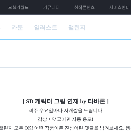
모험가월드
커뮤니티
창작콘텐츠
서비스센터
홈
카툰
일러스트
챌린지
[ SD 캐릭터 그림 연재 by 타바론 ]
격주 수요일마다 자캐짤을 드립니다
감상 + 댓글이면 자동 응모!
 챌린지 모두 OK! 어떤 작품이든 진심어린 댓글을 남겨보세요. 