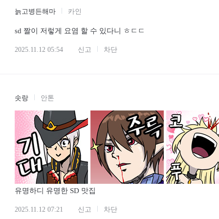
늙고병든해마
카인
sd 짤이 저렇게 요염 할 수 있다니 ㅎㄷㄷ
2025.11.12 05:54
신고
차단
솟랑
안톤
유명하디 유명한 SD 맛집
2025.11.12 07:21
신고
차단