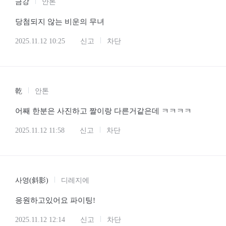
금강
안톤
당첨되지 않는 비운의 무녀
2025.11.12 10:25
신고
차단
乾
안톤
어째 한분은 사진하고 짤이랑 다른거같은데 ㅋㅋㅋㅋ
2025.11.12 11:58
신고
차단
사영(斜影)
디레지에
응원하고있어요 파이팅!
2025.11.12 12:14
신고
차단