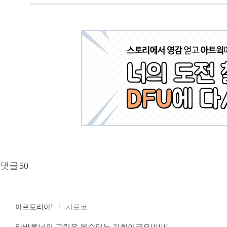
댓글
50
아르토리아!
시로코