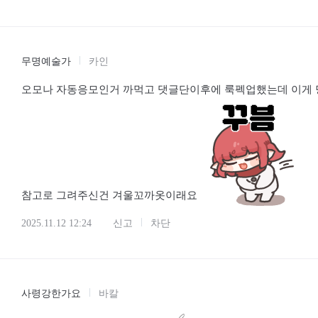
무명예술가
카인
오모나 자동응모인거 까먹고 댓글단이후에 룩펙업했는데 이게 
참고로 그려주신건 겨울꼬까옷이래요
2025.11.12 12:24
신고
차단
사령강한가요
바칼