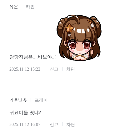
유온
카인
담당자님은....바보야..!
2025.11.12 15:22
신고
차단
카후닛츄
프레이
귀요미들 떴냐?
2025.11.12 16:07
신고
차단