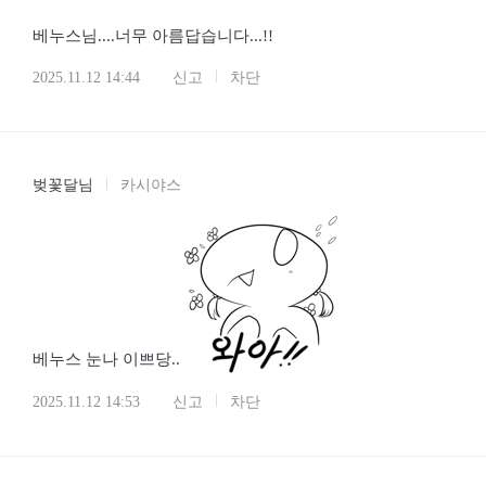
베누스님....너무 아름답습니다...!!
2025.11.12 14:44
신고
차단
벚꽃달님
카시야스
베누스 눈나 이쁘당..
2025.11.12 14:53
신고
차단