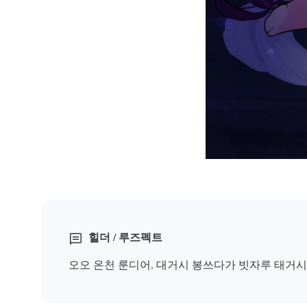
힐더 / 루즈펙트
오오 온천 룬디어. 대거시 봉쓰다가 빗자루 태거시