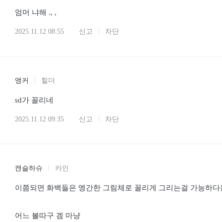
엄머 냐해 ., ,
2025.11.12 08:55
신고
차단
앵커
힐더
sd가 꼴리네
2025.11.12 09:35
신고
차단
캔슬하슈
카인
이쯤되면 화백들은 엥간한 그림체로 꼴리게 그리는걸 가능하다는
어느 볼따구 겜 마냥