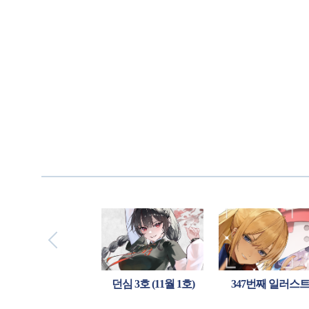
[월페이퍼] 막대과자 데이
던심 3호 (11월 1호)
347번째 일러스