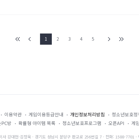
1
2
3
4
5
이용약관
게임이용등급안내
개인정보처리방침
청소년보호정
PC방
확률형 아이템 목록
청소년보호프로그램
오픈API
게
 강대현·김정욱 · 경기도 성남시 분당구 판교로 256번길 7 · 전화: 1588-7701 · 팩스