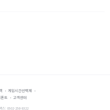
책
게임시간선택제
임폰트
고객센터
: 0502-258-8322