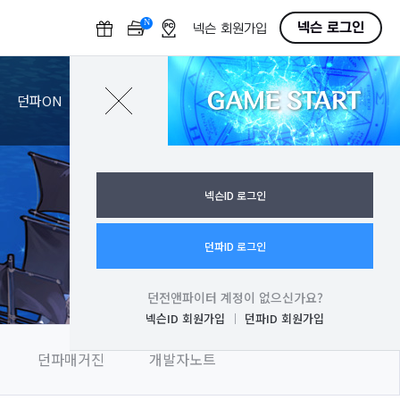
N
O
넥슨 로그인
넥슨 회원가입
F
F
GAME START
로그인
던파ON
넥슨ID 로그인
던파ID 로그인
던전앤파이터 계정이 없으신가요?
넥슨ID 회원가입
던파ID 회원가입
던파매거진
개발자노트