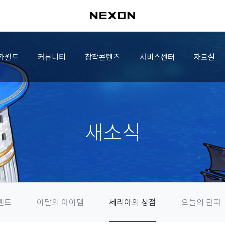
가월드
커뮤니티
창작콘텐츠
서비스센터
자료실
새소식
벤트
이달의 아이템
세리아의 상점
오늘의 던파