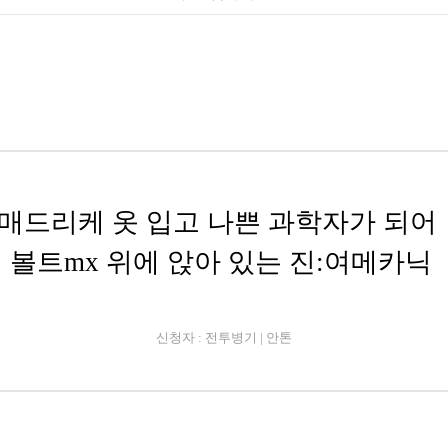
매드리케 옷 입고 나쁜 과학자가 되
볼트mx 위에 앉아 있는 진:여메카닉
신청자 : 전투병기
| 안톤