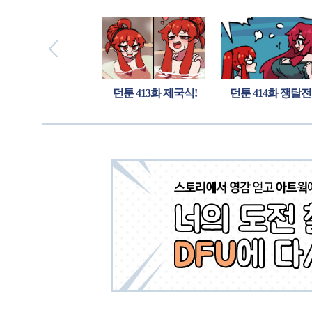
12화 인파 담비
던툰 413화 제국식!
던툰 414화 쟁탈전