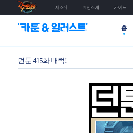
새소식
게임소개
가이드
홈
던툰 415화 배럭!