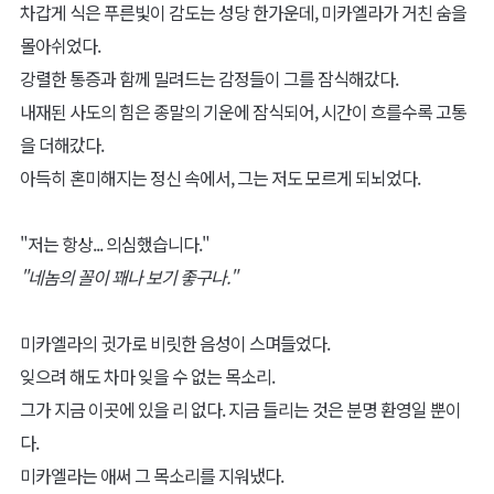
차갑게 식은 푸른빛이 감도는 성당 한가운데, 미카엘라가 거친 숨을
몰아쉬었다.
강렬한 통증과 함께 밀려드는 감정들이 그를 잠식해갔다.
내재된 사도의 힘은 종말의 기운에 잠식되어, 시간이 흐를수록 고통
을 더해갔다.
아득히 혼미해지는 정신 속에서, 그는 저도 모르게 되뇌었다.
"저는 항상... 의심했습니다."
"네놈의 꼴이 꽤나 보기 좋구나."
미카엘라의 귓가로 비릿한 음성이 스며들었다.
잊으려 해도 차마 잊을 수 없는 목소리.
그가 지금 이곳에 있을 리 없다. 지금 들리는 것은 분명 환영일 뿐이
다.
미카엘라는 애써 그 목소리를 지워냈다.