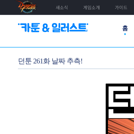
새소식
게임소개
가이드
홈
던툰 261화 날짜 추측!