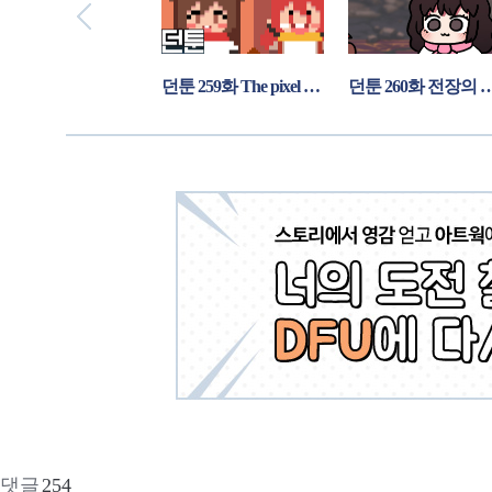
258화 2회차
던툰 259화 The pixel world
던툰 260화 전장
댓글
254