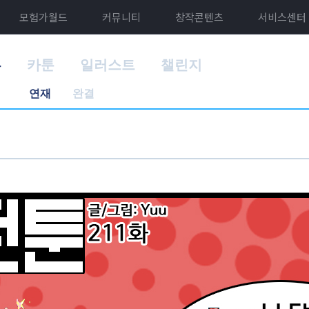
모험가월드
커뮤니티
창작콘텐츠
서비스센터
홈
카툰
일러스트
챌린지
연재
완결