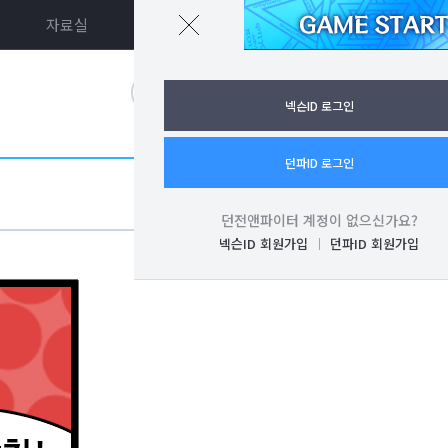
자료실
던파ON
로그인
넥슨ID 로그인
던파ID 로그인
던전앤파이터 계정이 없으신가요?
넥슨ID 회원가입
던파ID 회원가입