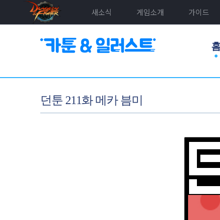
새소식
게임소개
가이드
던툰 211화 메카 븜미