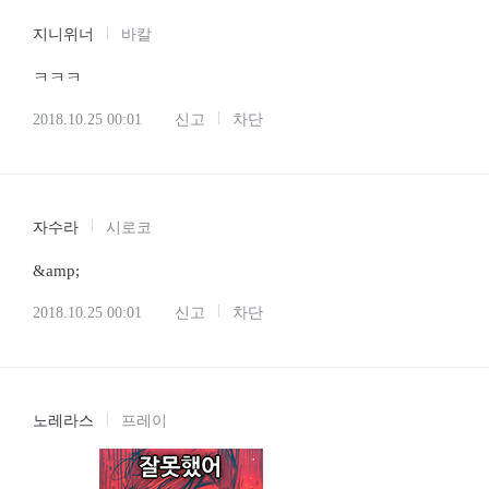
지니위너
바칼
ㅋㅋㅋ
2018.10.25 00:01
신고
차단
자수라
시로코
&amp;
2018.10.25 00:01
신고
차단
노레라스
프레이