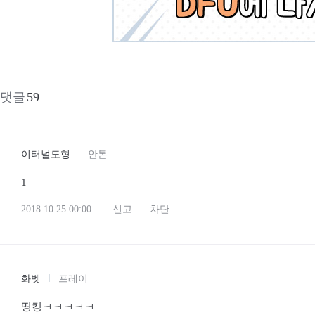
댓글
59
이터널도형
안톤
1
2018.10.25 00:00
신고
차단
화벳
프레이
띵킹ㅋㅋㅋㅋㅋ