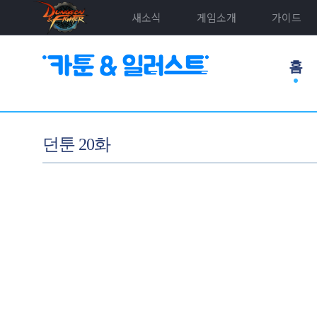
새소식
게임소개
가이드
홈
던툰 20화