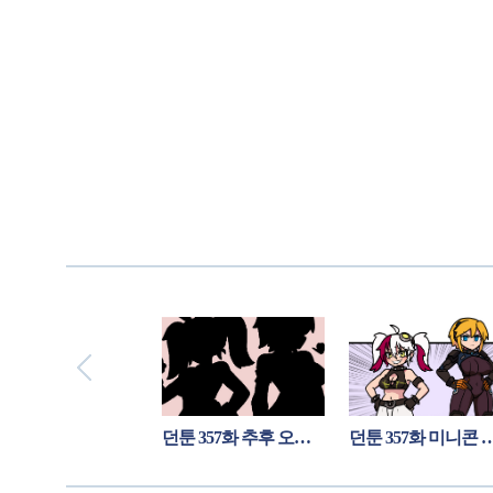
던툰 356화 당첨자 대량 발생1
던툰 357화 추후 오픈 공지
던툰 357화 미니