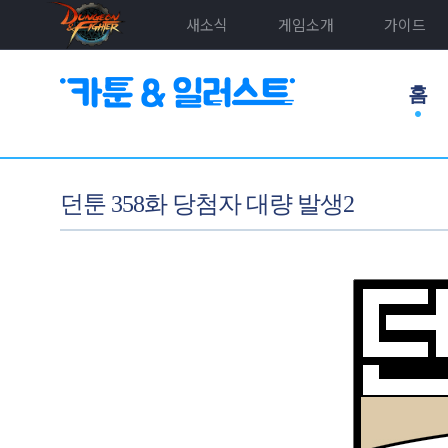
새소식
게임소개
가이드
홈
던툰 358화 당첨자 대량 발생2