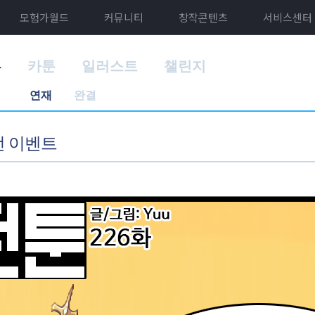
모험가월드
커뮤니티
창작콘텐츠
서비스센터
홈
카툰
일러스트
챌린지
연재
완결
동전 이벤트