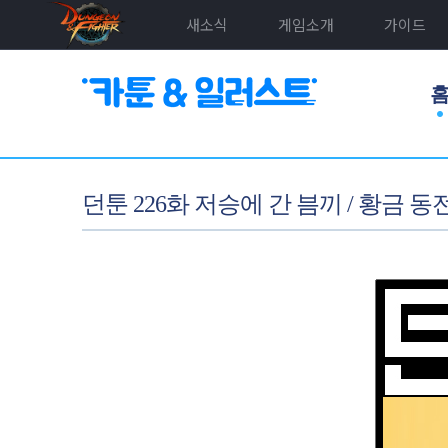
새소식
게임소개
가이드
던툰 226화 저승에 간 븜끼 / 황금 