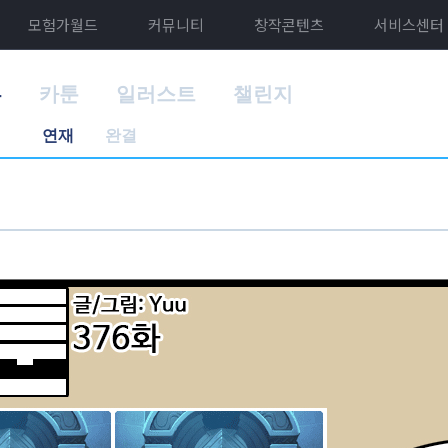
모험가월드
커뮤니티
창작콘텐츠
서비스센터
홈
카툰
일러스트
챌린지
연재
완결