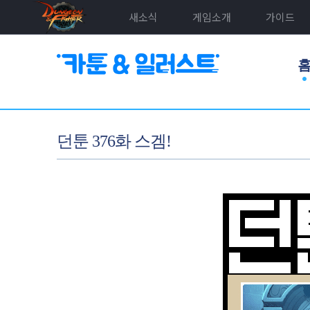
새소식
게임소개
가이드
던툰 376화 스겜!