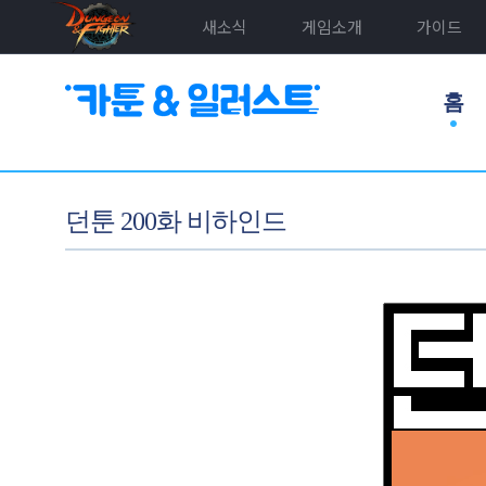
새소식
게임소개
가이드
홈
던툰 200화 비하인드