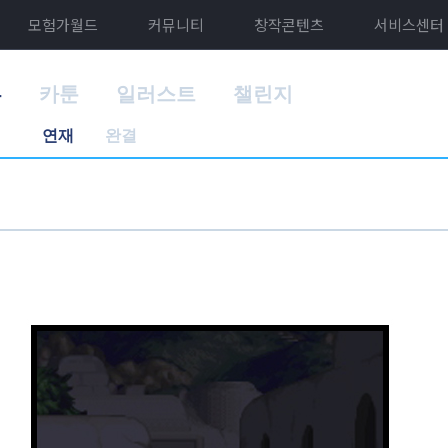
모험가월드
커뮤니티
창작콘텐츠
서비스센터
홈
카툰
일러스트
챌린지
연재
완결