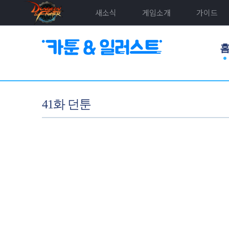
새소식
게임소개
가이드
41화 던툰