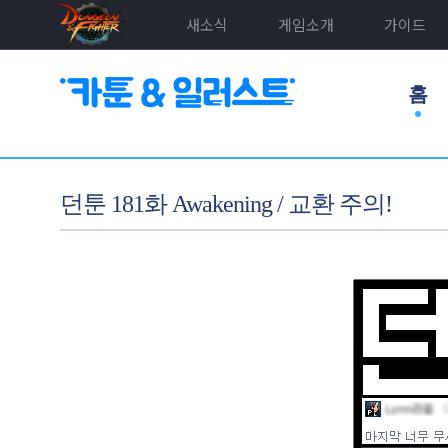
새소식
게임소개
가이드
홈
던툰 181화 Awakening / 교환 주의!