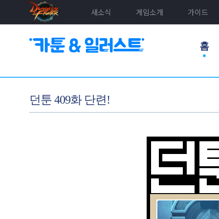
새소식
게임소개
가이드
홈
던툰 409화 단련!