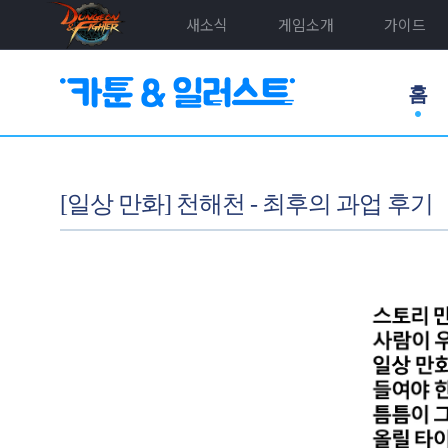
새소식
게임소개
가이드
홈
[일상 만화] 천해천 - 최후의 과업 후기