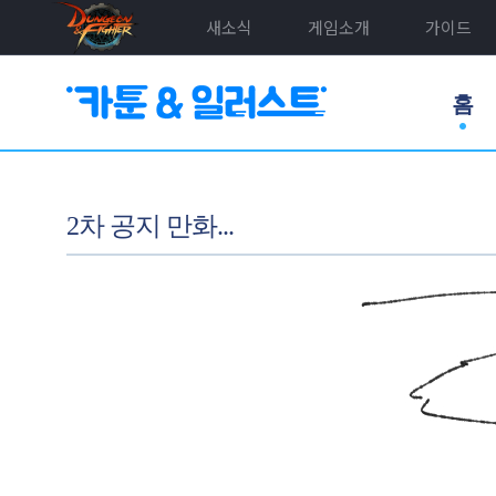
새소식
게임소개
가이드
홈
2차 공지 만화...