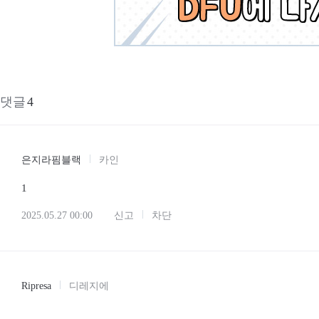
댓글
4
은지라핌블랙
카인
1
2025.05.27 00:00
신고
차단
Ripresa
디레지에