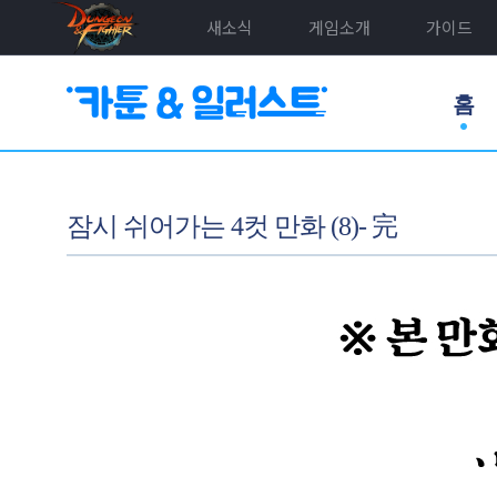
새소식
게임소개
가이드
홈
잠시 쉬어가는 4컷 만화 (8)- 完