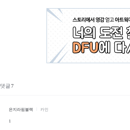
댓글
7
은지라핌블랙
카인
1