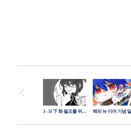
 11월 던페 후기!!
3 - 31 下 화 필요를 위한 희생?