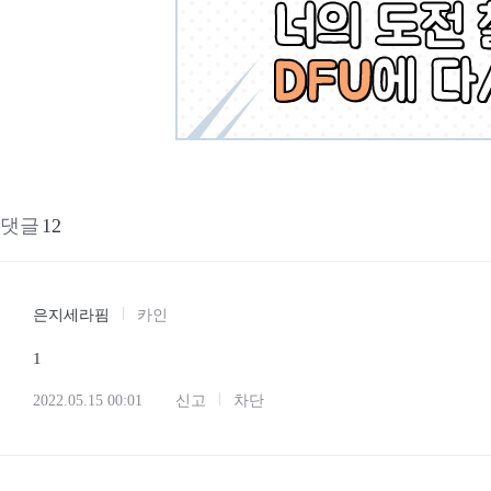
댓글
12
은지세라핌
카인
1
2022.05.15 00:01
신고
차단