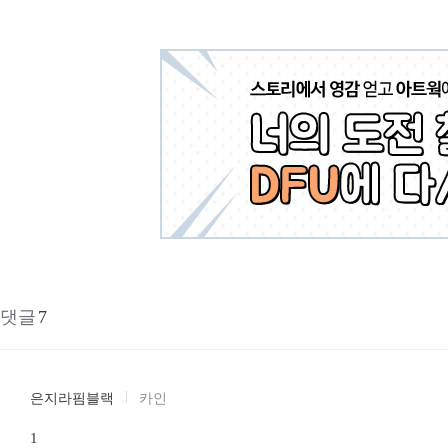
댓글
7
은지라핌블랙
카인
1