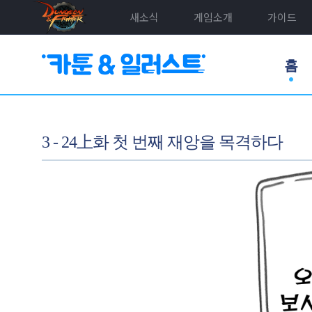
새소식
게임소개
가이드
홈
3 - 24上화 첫 번째 재앙을 목격하다