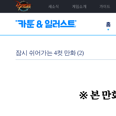
새소식
게임소개
가이드
홈
잠시 쉬어가는 4컷 만화 (2)