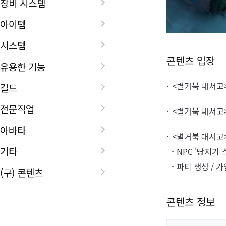
장비 시스템
아이템
시스템
콘텐츠 입장
유용한 기능
<별거북 대서고>
길드
전문직업
<별거북 대서고
아바타
<별거북 대서고>
기타
- NPC '땅지
- 파티 생성 /
(구) 콘텐츠
콘텐츠 정보