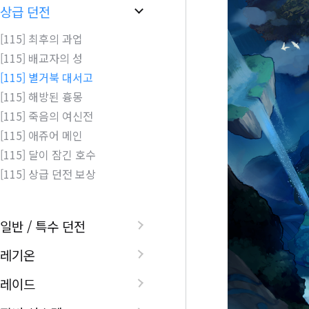
상급 던전
[115] 최후의 과업
[115] 배교자의 성
[115] 별거북 대서고
[115] 해방된 흉몽
[115] 죽음의 여신전
[115] 애쥬어 메인
[115] 달이 잠긴 호수
[115] 상급 던전 보상
일반 / 특수 던전
레기온
레이드