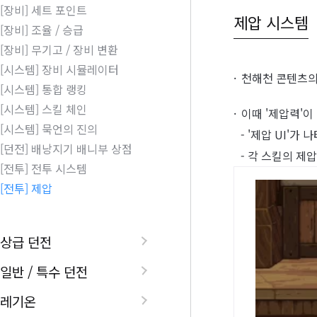
[장비] 세트 포인트
제압 시스템
[장비] 조율 / 승급
[장비] 무기고 / 장비 변환
[시스템] 장비 시뮬레이터
천해천 콘텐츠의 
[시스템] 통합 랭킹
[시스템] 스킬 체인
이때 '제압력'
[시스템] 묵언의 진의
- '제압 UI'
[던전] 배낭지기 배니부 상점
- 각 스킬의 제
[전투] 전투 시스템
[전투] 제압
상급 던전
일반 / 특수 던전
레기온