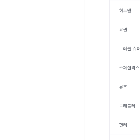
히트맨
요원
트러블 슈
스페셜리스
뮤즈
트래블러
헌터