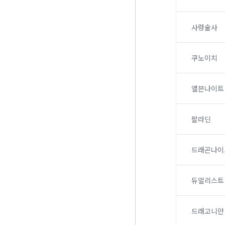
사령술사
쿠노이치
엘븐나이트
팔라딘
드래곤나이
듀얼리스트
드래고니안