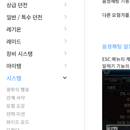
음성채팅 기능을
상급 던전
다른 모험가를
일반 / 특수 던전
레기온
레이드
음성채팅 설
장비 시스템
ESC 메뉴의 
아이템
말하기 기능의 
시스템
광휘의 행로
안개 서약
모험 도감
던파 미션
와이드 모드