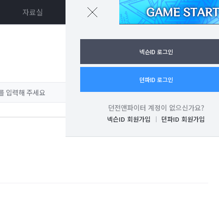
자료실
던파ON
로그인
넥슨ID 로그인
던파ID 로그인
던전앤파이터 계정이 없으신가요?
넥슨ID 회원가입
던파ID 회원가입