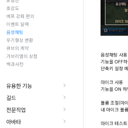
모험단
호감도
버프 강화 편의
이벤트 달력
음성채팅
무기형상 변환
큐브의 계약
음성채팅 사용
가브리엘의 상점
기능을 OFF
백과사전
단축키 설정 메
마이크 사용
유용한 기능
기능을 ON 
길드
볼륨 조절(마
전문직업
내 마이크 볼
아바타
마이크 테스트