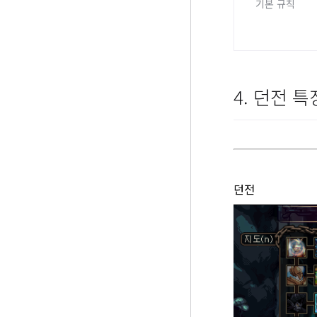
기본 규칙
4. 던전 특
던전