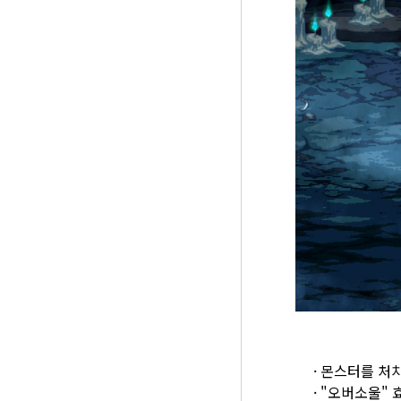
·
몬스터를 처치
·
"오버소울" 