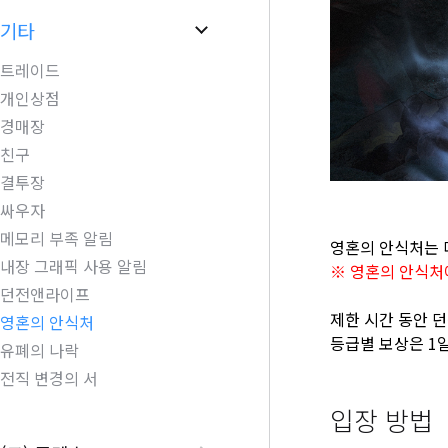
기타
트레이드
개인상점
경매장
친구
결투장
싸우자
메모리 부족 알림
영혼의 안식처는 
내장 그래픽 사용 알림
※ 영혼의 안식처
던전앤라이프
제한 시간 동안 
영혼의 안식처
등급별 보상은 1일
유폐의 나락
전직 변경의 서
입장 방법