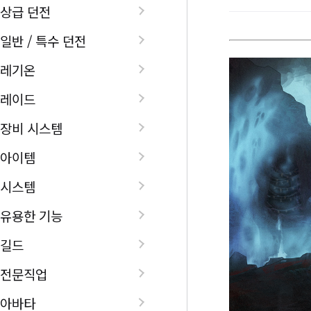
상급 던전
일반 / 특수 던전
레기온
레이드
장비 시스템
아이템
시스템
유용한 기능
길드
전문직업
아바타