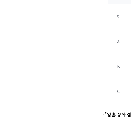
S
A
B
C
· "영혼 정화