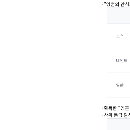
· "영혼의 안
보스
네임드
일반
· 획득한 "영
· 상위 등급 달