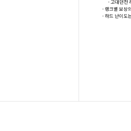
·
고대던전 
·
랭크별 보상의
·
하드 난이도는