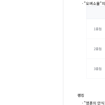
·
"오버소울"의
1중첩
2중첩
3중첩
랭킹
·
"영혼의 안식