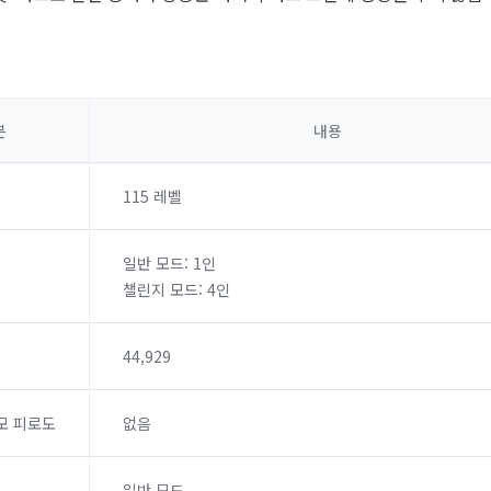
분
내용
115 레벨
일반 모드: 1인
챌린지 모드: 4인
44,929
모 피로도
없음
일반 모드