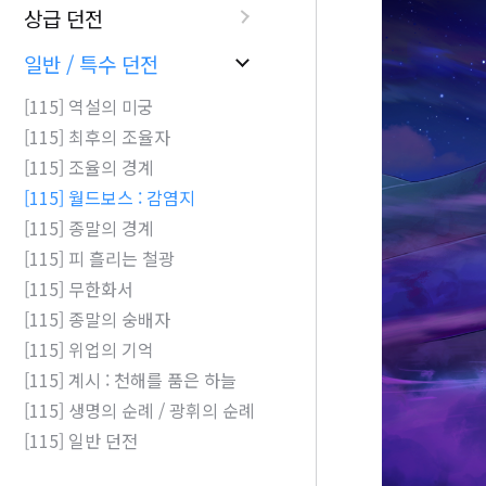
상급 던전
일반 / 특수 던전
[115] 역설의 미궁
[115] 최후의 조율자
[115] 조율의 경계
[115] 월드보스 : 감염지
[115] 종말의 경계
[115] 피 흘리는 철광
[115] 무한화서
[115] 종말의 숭배자
[115] 위업의 기억
[115] 계시 : 천해를 품은 하늘
[115] 생명의 순례 / 광휘의 순례
[115] 일반 던전