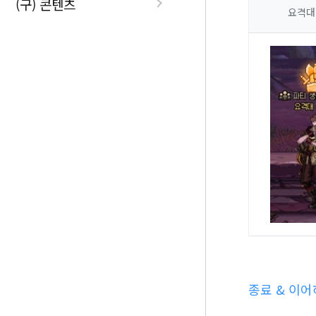
(구) 콘텐츠
요격대
종료 & 이