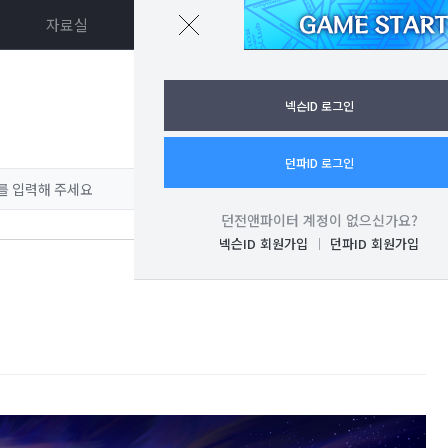
자료실
던파ON
로그인
넥슨ID 로그인
던파ID 로그인
던전앤파이터 계정이 없으신가요?
넥슨ID 회원가입
던파ID 회원가입