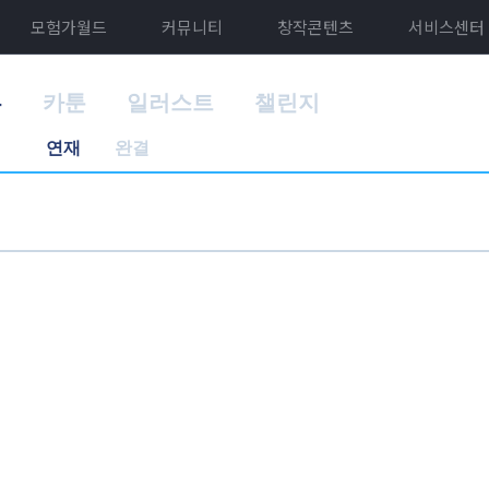
모험가월드
커뮤니티
창작콘텐츠
서비스센터
홈
카툰
일러스트
챌린지
연재
완결