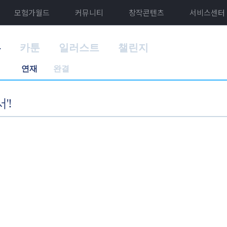
모험가월드
커뮤니티
창작콘텐츠
서비스센터
홈
카툰
일러스트
챌린지
연재
완결
'!