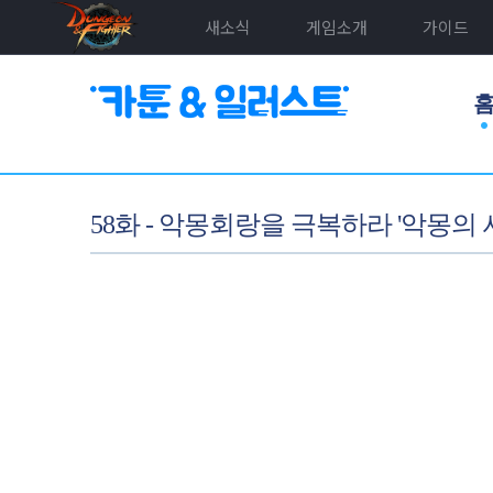
새소식
게임소개
가이드
58화 - 악몽회랑을 극복하라 '악몽의 서