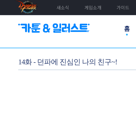
새소식
게임소개
가이드
홈
14화 - 던파에 진심인 나의 친구~!