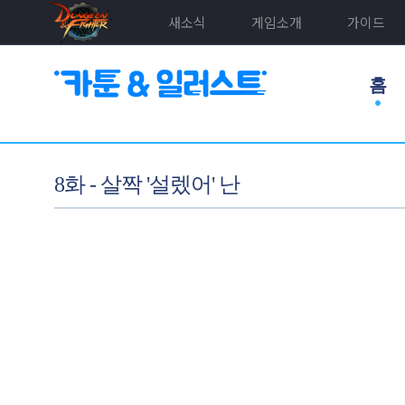
새소식
게임소개
가이드
홈
8화 - 살짝 '설렜어' 난