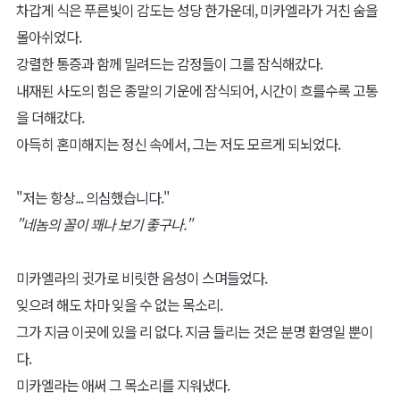
차갑게 식은 푸른빛이 감도는 성당 한가운데, 미카엘라가 거친 숨을
몰아쉬었다.
강렬한 통증과 함께 밀려드는 감정들이 그를 잠식해갔다.
내재된 사도의 힘은 종말의 기운에 잠식되어, 시간이 흐를수록 고통
을 더해갔다.
아득히 혼미해지는 정신 속에서, 그는 저도 모르게 되뇌었다.
"저는 항상... 의심했습니다."
"네놈의 꼴이 꽤나 보기 좋구나."
미카엘라의 귓가로 비릿한 음성이 스며들었다.
잊으려 해도 차마 잊을 수 없는 목소리.
그가 지금 이곳에 있을 리 없다. 지금 들리는 것은 분명 환영일 뿐이
다.
미카엘라는 애써 그 목소리를 지워냈다.