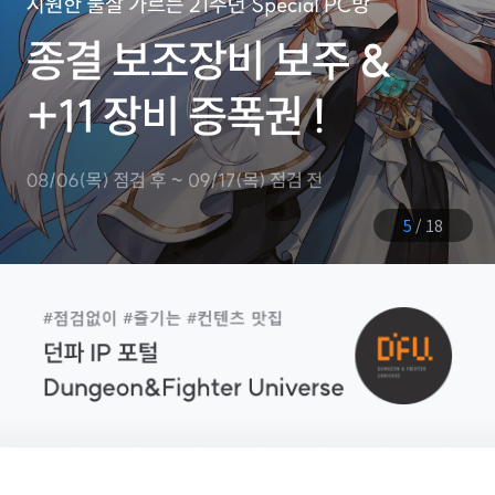
6
/
18