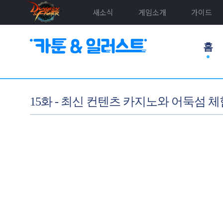
새소식
게임소개
가이드
홈
15화 - 최신 컨텐츠 카지노와 어둑섬 체험