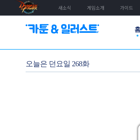
새소식
게임소개
가이드
오늘은 던요일 268화