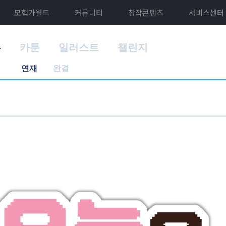
모험가월드
커뮤니티
창작콘텐츠
서비스센터
홈
카툰
일러스트
챌린지
연재
완결